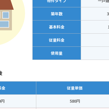
物件タイプ
一戸建
築年数
基本料金
従量料金
使用量
後
料金
従量単価
0円
580円