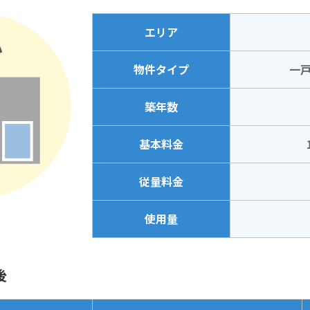
エリア
物件タイプ
一戸
築年数
基本料金
従量料金
使用量
後