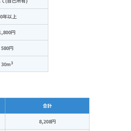
て(自己所有)
30年以上
1,800円
580円
3
30m
合計
8,208円