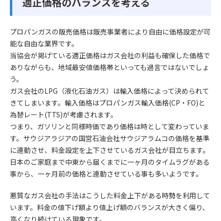
適正価格のバランスを考える
プロパンガスの販売価格は販売事業者により自由に価格設定が可
能な自由な業界です。
当協会が掲げている適正価格はガス会社の利益も確保した価格で
ありながらも、地域最安値価格帯といっても過言ではないでしょ
う。
ガス会社のLPG（液化石油ガス）は輸入価格によって決められて
きてしまいます。輸入価格はプロパンガス輸入価格(CP・FO)と
為替レート(TTS)が考慮されます。
つまり、ガソリンと同様時価であり価格は時として変わっていま
す。サウジアラジアの国営石油会社サウジアラムコの価格を基準
に連動させ、料金設定を上下させているガス会社が目立ちます。
日本のご家庭まで中東から届くまでに一ヶ月のタイムラグがある
事から、一ヶ月前の価格と連動させている事も多いようです。
悪質なガス会社の手法はこうした料金上下がある時勢を利用して
います。料金の値下げ額より値上げ額のバランスが大きく偏り、
高くなり続けている現象です。